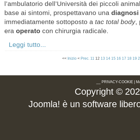
l’ambulatorio dell’Università dei piccoli anima
base ai sintomi, prospettavano una
diagnosi
immediatamente sottoposto a
tac total body
,
era
operato
con chirurgia radicale.
Leggi tutto...
<<
Inizio
<
Prec.
11
12
13
14
15
16
17
18
19
2
__
PRIVACY-COOKIE
|
M
Copyright © 2026 .
Joomla!
è un software libero