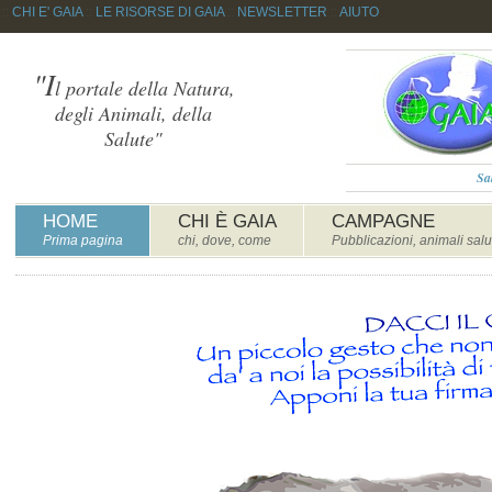
::
CHI E' GAIA
::
LE RISORSE DI GAIA
::
NEWSLETTER
::
AIUTO
"I
l portale della Natura,
degli Animali, della
Salute"
Sa
HOME
CHI È GAIA
CAMPAGNE
Prima pagina
chi, dove, come
Pubblicazioni, animali salu