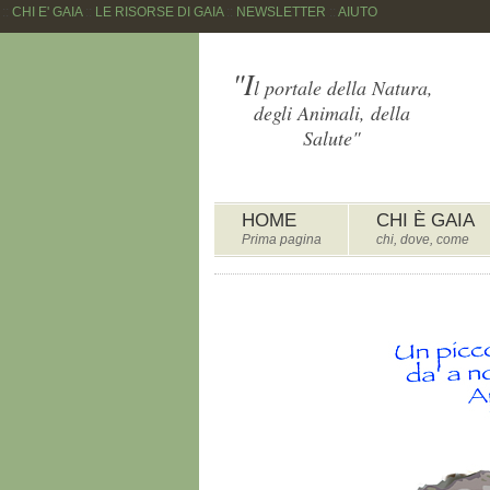
::
CHI E' GAIA
::
LE RISORSE DI GAIA
::
NEWSLETTER
::
AIUTO
"I
l portale della Natura,
degli Animali, della
Salute"
HOME
CHI È GAIA
Prima pagina
chi, dove, come