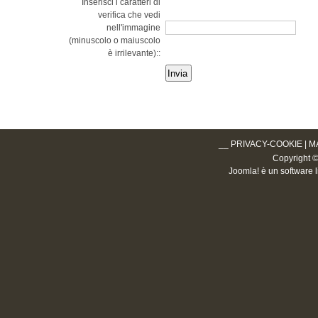
Inserisci i caratteri di
verifica che vedi
nell'immagine
(minuscolo o maiuscolo
è irrilevante)::
__
PRIVACY-COOKIE
|
M
Copyright © 2
Joomla!
è un software l