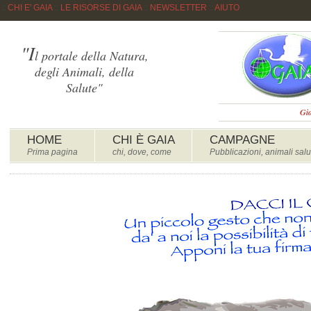
::
CHI E' GAIA
::
LE RISORSE DI GAIA
::
NEWSLETTER
::
AIUTO
"I
l portale della Natura,
degli Animali, della
Salute"
Gio
HOME
CHI È GAIA
CAMPAGNE
Prima pagina
chi, dove, come
Pubblicazioni, animali salu