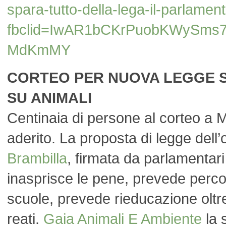
spara-tutto-della-lega-il-parlament
fbclid=IwAR1bCKrPuobKWySms
MdKmMY
CORTEO PER NUOVA LEGGE S
SU ANIMALI
Centinaia di persone al corteo a 
aderito. La proposta di legge dell
Brambilla
, firmata da parlamentari di
inasprisce le pene, prevede percor
scuole, prevede rieducazione oltre
reati.
Gaia Animali E Ambiente
la 