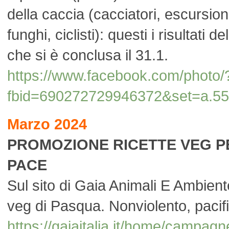
della caccia (cacciatori, escursioni
funghi, ciclisti): questi i risultati 
che si è conclusa il 31.1.
https://www.facebook.com/photo/
fbid=690272729946372&set=a.5
Marzo 2024
PROMOZIONE RICETTE VEG P
PACE
Sul sito di Gaia Animali E Ambien
veg di Pasqua. Nonviolento, pacif
https://gaiaitalia.it/home/campagne-