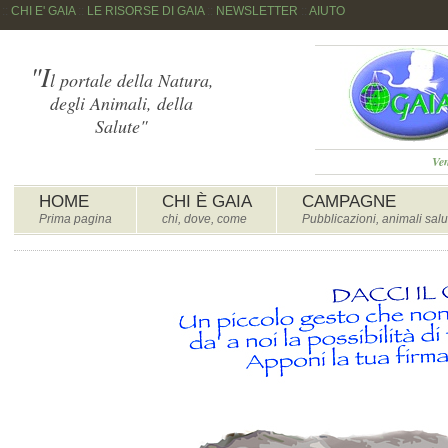
::
CHI E' GAIA
::
LE RISORSE DI GAIA
::
NEWSLETTER
::
AIUTO
"I
l portale della Natura,
degli Animali, della
Salute"
Ven
HOME
CHI È GAIA
CAMPAGNE
Prima pagina
chi, dove, come
Pubblicazioni, animali salu