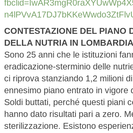
fbclid=IwAR3mgR0raXYUwWp4X
n4lPVvA17DJ7bKKeWwdo3ZtFl
CONTESTAZIONE DEL PIANO 
DELLA NUTRIA IN LOMBARDI
Sono 25 anni che le istituzioni fan
eradicazione-sterminio delle nutr
ci riprova stanziando 1,2 milioni d
ennesimo piano entrato in vigore 
Soldi buttati, perché questi piani 
hanno dato risultati pari a zero. Me
sterilizzazione. Esistono esperien