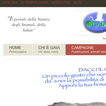
::
CHI E' GAIA
::
LE RISORSE DI GAIA
::
NEWSLETTER
::
AIUTO
"I
l portale della Natura,
degli Animali, della
Salute"
Sa
HOME
CHI È GAIA
CAMPAGNE
Prima pagina
chi, dove, come
Pubblicazioni, animali salu