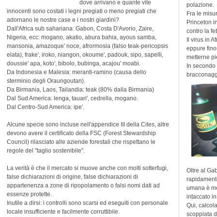
dove arrivano e quante vite
polazione.
innocenti sono costati i legni pregiati o meno pregiati che
Fra le misur
adornano le nostre case e i nostri giardini?
Princeton i
Dall'Africa sub sahariana: Gabon, Costa D'Avorio, Zaire,
contro la f
Nigeria, ecc: mogano, akatio, abura bahia, ayous samba,
Il virus in 
mansonia, amazoque' noce, afrormosia (falso teak-pericopsis
eppure fino
elata), frake', iroko, niangon, okoume', padouk, sipo, sapelli,
metterne pi
doussie' apa, koto', bibolo, bubinga, acajou' moabi.
In secondo 
Da Indonesia e Malesia: meranti-ramino (causa dello
bracconaggi
sterminio degli Oraungoutan).
Da Birmania, Laos, Tailandia: teak (80% dalla Birmania)
Dal Sud America: lenga, tauari', cedrella, mogano.
Dal Centro-Sud America: ipe'.
Alcune specie sono incluse nell'appendice III della Cites, altre
devono avere il certificato della FSC (Forest Stewardship
Council) rilasciato alle aziende forestali che rispettano le
regole del "taglio sostenibile".
La verità è che il mercato si muove anche con molti sotterfugi,
Oltre al Ga
false dichiarazioni di origine, false dichiarazioni di
rapidamente
appartenenza a zone di ripopolamento o falsi nomi dati ad
umana è mol
essenze protette.
intaccato i
Inutile a dirsi: i controlli sono scarsi ed eseguiti con personale
Qui, calcol
locale insufficiente e facilmente corruttibile.
scoppiata d