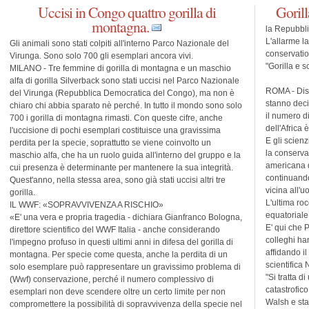
Uccisi in Congo quattro gorilla di
Gorill
montagna.
la Repubbl
L'allarme la
Gli animali sono stati colpiti all'interno Parco Nazionale del
conservatio
Virunga. Sono solo 700 gli esemplari ancora vivi.
"Gorilla e s
MILANO - Tre femmine di gorilla di montagna e un maschio
alfa di gorilla Silverback sono stati uccisi nel Parco Nazionale
ROMA - Disb
del Virunga (Repubblica Democratica del Congo), ma non è
stanno deci
chiaro chi abbia sparato nè perché. In tutto il mondo sono solo
il numero d
700 i gorilla di montagna rimasti. Con queste cifre, anche
dell'Africa 
l'uccisione di pochi esemplari costituisce una gravissima
E gli scienz
perdita per la specie, soprattutto se viene coinvolto un
la conservaz
maschio alfa, che ha un ruolo guida all'interno del gruppo e la
americana 
cui presenza è determinante per mantenere la sua integrità.
continuando
Quest'anno, nella stessa area, sono già stati uccisi altri tre
vicina all'u
gorilla.
L'ultima roc
IL WWF: «SOPRAVVIVENZA A RISCHIO»
equatoriale
«E' una vera e propria tragedia - dichiara Gianfranco Bologna,
E' qui che P
direttore scientifico del WWF Italia - anche considerando
colleghi ha
l'impegno profuso in questi ultimi anni in difesa del gorilla di
affidando il
montagna. Per specie come questa, anche la perdita di un
scientifica 
solo esemplare può rappresentare un gravissimo problema di
"Si tratta d
(Wwf) conservazione, perché il numero complessivo di
catastrofic
esemplari non deve scendere oltre un certo limite per non
Walsh e sta
compromettere la possibilità di sopravvivenza della specie nel