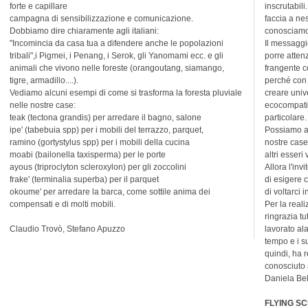
forte e capillare
inscrutabili
campagna di sensibilizzazione e comunicazione.
faccia a ne
Dobbiamo dire chiaramente agli italiani:
conosciamo
"Incomincia da casa tua a difendere anche le popolazioni
Il messaggi
tribali",i Pigmei, i Penang, i Serok, gli Yanomami ecc. e gli
porre attenz
animali che vivono nelle foreste (orangoutang, siamango,
frangente c
tigre, armadillo....).
perché con u
Vediamo alcuni esempi di come si trasforma la foresta pluviale
creare uni
nelle nostre case:
ecocompatib
teak (tectona grandis) per arredare il bagno, salone
particolare.
ipe' (tabebuia spp) per i mobili del terrazzo, parquet,
Possiamo ave
ramino (gortystylus spp) per i mobili della cucina
nostre case
moabi (bailonella taxisperma) per le porte
altri esseri 
ayous (triproclyton scleroxylon) per gli zoccolini
Allora l'inv
frake' (terminalia superba) per il parquet
di esigere c
okoume' per arredare la barca, come sottile anima dei
di voltarci 
compensati e di molti mobili.
Per la reali
ringrazia tu
Claudio Trovò, Stefano Apuzzo
lavorato al
tempo e i s
quindi, ha 
conosciuto 
Daniela Be
FLYING S