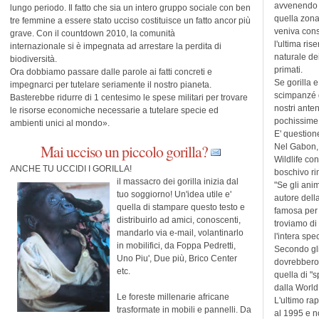
avvenendo 
lungo periodo. Il fatto che sia un intero gruppo sociale con ben
quella zon
tre femmine a essere stato ucciso costituisce un fatto ancor più
veniva cons
grave. Con il countdown 2010, la comunità
l'ultima ris
internazionale si è impegnata ad arrestare la perdita di
naturale de
biodiversità.
primati.
Ora dobbiamo passare dalle parole ai fatti concreti e
Se gorilla e
impegnarci per tutelare seriamente il nostro pianeta.
scimpanzé d
Basterebbe ridurre di 1 centesimo le spese militari per trovare
nostri anten
le risorse economiche necessarie a tutelare specie ed
pochissime o
ambienti unici al mondo».
E' questione
Mai ucciso un piccolo gorilla?
Nel Gabon, 
Wildlife con
ANCHE TU UCCIDI I GORILLA!
boschivo ri
il massacro dei gorilla inizia dal
"Se gli ani
tuo soggiorno! Un'idea utile e'
autore dell
quella di stampare questo testo e
famosa per 
distribuirlo ad amici, conoscenti,
troviamo di
mandarlo via e-mail, volantinarlo
l'intera spec
in mobilifici, da Foppa Pedretti,
Secondo gli 
Uno Piu', Due più, Brico Center
dovrebbero 
etc.
quella di "s
dalla World
Le foreste millenarie africane
L'ultimo rap
trasformate in mobili e pannelli. Da
al 1995 e n