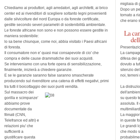
migliaia di 
Chiediamo ai produttori, agli arredatori, agli architetti, ai brico
Dopo un peri
center ed ai rivenditori di scegliere soltanto legni provenienti
tornato a ri
dalle silvicolture del nord Europa o da foreste certificate,
che erano s
gestite secondo severi parametri di sostenibilità ambientale.
Le foreste africane non sono e non possono essere gestite in
La cam
maniera sostenibile:
dell
lo sa bene chiunque, come noi, abbia visitato i Paesi africani
di foresta.
Presentazi
Il consumatore non e' quasi mai consapevole di cio' che
La campagna
compra e delle cause drammatiche dei suoi acquisti.
difesa dei 
Se interveniamo con una forte opera di sensibilizzazione,
dovuto a tu
finalmente, inizierà a chiedere garanzie.
silenzio del
E se le garanzie saranno false saranno smascherate
noi, terreni
producendo sul rivenditore una catena di effetti negativi, primi
tra tutti il boicottaggio dei suoi punti vendita.
La distruzi
Sul massacro dei
dell'ambien
gorilla e scimpanze'
su questo te
abbiamo prove
assoluta. Il
documentate da
multimiliard
filmati (CNN,
La maggior
Telefrance ed altri) e
in queste f
relazioni piu' che
Le grandi l
sufficienti a
che modo so
giustificare questa
probabilmen