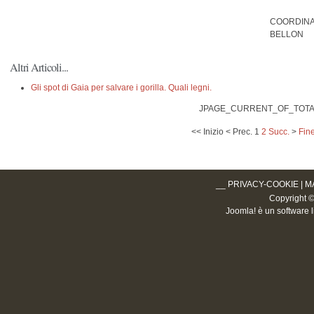
COORDINA
BELLON
Altri Articoli...
Gli spot di Gaia per salvare i gorilla. Quali legni.
JPAGE_CURRENT_OF_TOT
<<
Inizio
<
Prec.
1
2
Succ.
>
Fin
__
PRIVACY-COOKIE
|
M
Copyright © 2
Joomla!
è un software l