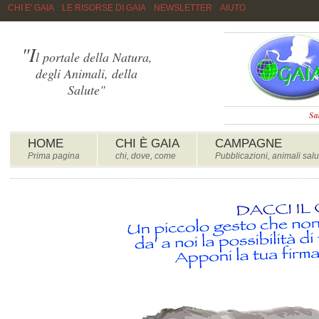
::
CHI E' GAIA
::
LE RISORSE DI GAIA
::
NEWSLETTER
::
AIUTO
"I
l portale della Natura,
degli Animali, della
Salute"
Sa
HOME
CHI È GAIA
CAMPAGNE
Prima pagina
chi, dove, come
Pubblicazioni, animali salu