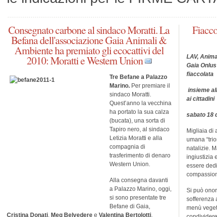
Consegnato carbone al sindaco Moratti. La
Fiaccol
Befana dell'associazione Gaia Animali &
Ambiente ha premiato gli ecocattivi del
2010: Moratti e Western Union
LAV, Animal
Gaia Onlus 
fiaccolata
Tre Befane a Palazzo
Marino.
Per premiare il
insieme all
sindaco Moratti.
ai cittadini
Quest’anno la vecchina
ha portato la sua calza
sabato 18 d
(bucata), una sorta di
Tapiro nero, al sindaco
Migliaia di 
Letizia Moratti e alla
umana “trion
compagnia di
natalizie. M
trasferimento di denaro
ingiustizia
Western Union.
essere dedi
compassio
Alla consegna davanti
a Palazzo Marino, oggi,
Si può onor
si sono presentate tre
sofferenza a
Befane di Gaia,
menù vegeta
Cristina Donati
,
Meg Belvedere
e
Valentina Bertolotti
,
condividere