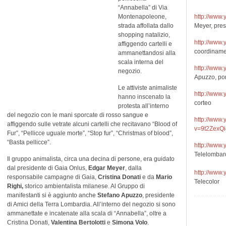
“Annabella” di Via
Montenapoleone,
http://www
strada affollata dallo
Meyer, pres
shopping natalizio,
http://www
affiggendo cartelli e
coordiname
ammanettandosi alla
scala interna del
http://ww
negozio.
Apuzzo, po
Le attiviste animaliste
http://www
hanno inscenato la
corteo
protesta all’interno
del negozio con le mani sporcate di rosso sangue e
http://www
affiggendo sulle vetrate alcuni cartelli che recitavano “Blood of
v=9t2ZexQ
Fur”, “Pellicce uguale morte”, “Stop fur”, “Christmas of blood”,
“Basta pellicce”.
http://www
Telelombar
Il gruppo animalista, circa una decina di persone, era guidato
dal presidente di Gaia Onlus,
Edgar Meyer
, dalla
http://www
responsabile campagne di Gaia,
Cristina Donati
e da
Mario
Telecolor
Righi,
storico ambientalista milanese. Al Gruppo di
manifestanti si è aggiunto anche
Stefano Apuzzo
, presidente
di Amici della Terra Lombardia. All’interno del negozio si sono
ammanettate e incatenate alla scala di “Annabella”, oltre a
Cristina Donati,
Valentina Bertolotti
e
Simona Volo
.