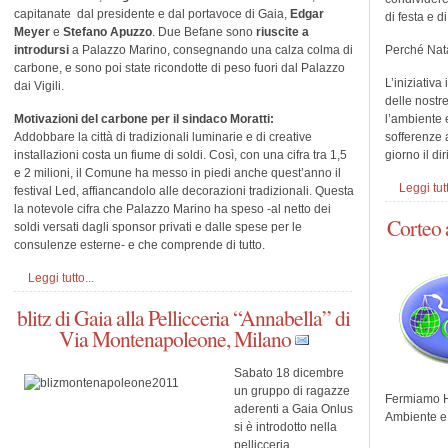
capitanate dal presidente e dal portavoce di Gaia,
Edgar
di festa e d
Meyer
e
Stefano Apuzzo
. Due Befane sono
riuscite a
introdursi
a Palazzo Marino, consegnando una calza colma di
Perché Nata
carbone, e sono poi state ricondotte di peso fuori dal Palazzo
L’iniziativa
dai Vigili.
delle nostr
Motivazioni del carbone per il sindaco Moratti:
l’ambiente 
Addobbare la città di tradizionali luminarie e di creative
sofferenze 
installazioni costa un fiume di soldi. Così, con una cifra tra 1,5
giorno il diri
e 2 milioni, il Comune ha messo in piedi anche quest’anno il
Leggi tutt
festival Led, affiancandolo alle decorazioni tradizionali. Questa
la notevole cifra che Palazzo Marino ha speso -al netto dei
Corteo 
soldi versati dagli sponsor privati e dalle spese per le
consulenze esterne- e che comprende di tutto.
Leggi tutto...
blitz di Gaia alla Pellicceria “Annabella” di
Via Montenapoleone, Milano
Sabato 18 dicembre
un gruppo di ragazze
Fermiamo Ha
aderenti a Gaia Onlus
Ambiente e A
si è introdotto nella
pellicceria