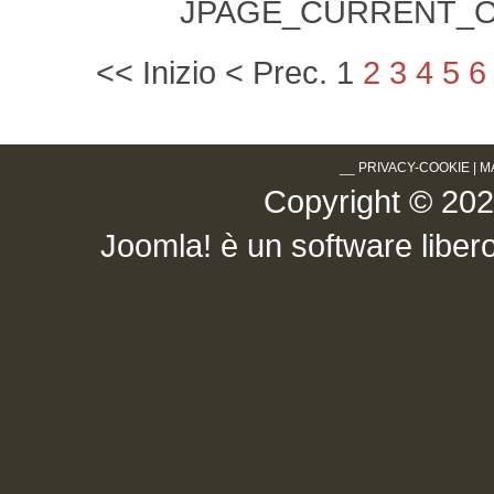
JPAGE_CURRENT_O
<<
Inizio
<
Prec.
1
2
3
4
5
6
__
PRIVACY-COOKIE
|
M
Copyright © 2026 .
Joomla!
è un software libero