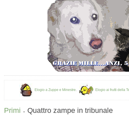
Elogio a Zuppe e Minestre
.
Elogio ai frutti della T
Primi
Quattro zampe in tribunale