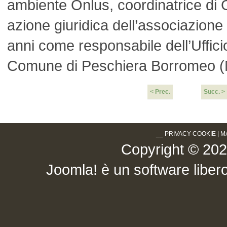
ambiente Onlus, coordinatrice di G
azione giuridica dell’associazione 
anni come responsabile dell’Ufficio 
Comune di Peschiera Borromeo (
< Prec.
Succ. >
__
PRIVACY-COOKIE
|
M
Copyright © 2026 .
Joomla!
è un software libero