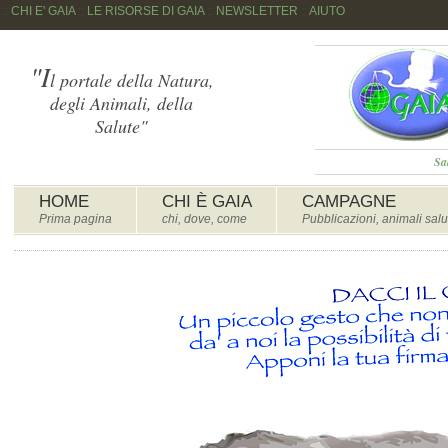
::
CHI E' GAIA
::
LE RISORSE DI GAIA
::
NEWSLETTER
::
AIUTO
"I
l portale della Natura,
degli Animali, della
Salute"
Sa
HOME
CHI È GAIA
CAMPAGNE
Prima pagina
chi, dove, come
Pubblicazioni, animali salu