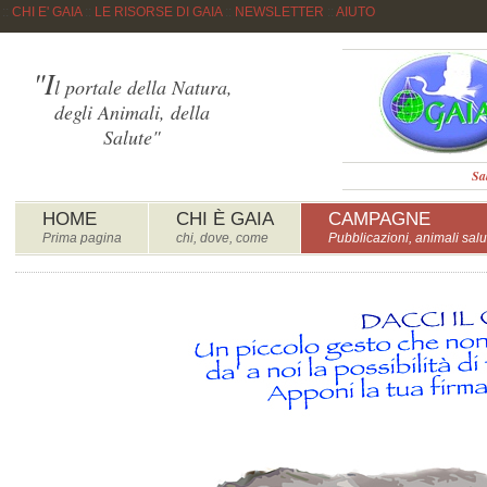
::
CHI E' GAIA
::
LE RISORSE DI GAIA
::
NEWSLETTER
::
AIUTO
"I
l portale della Natura,
degli Animali, della
Salute"
Sa
HOME
CHI È GAIA
CAMPAGNE
Prima pagina
chi, dove, come
Pubblicazioni, animali salu