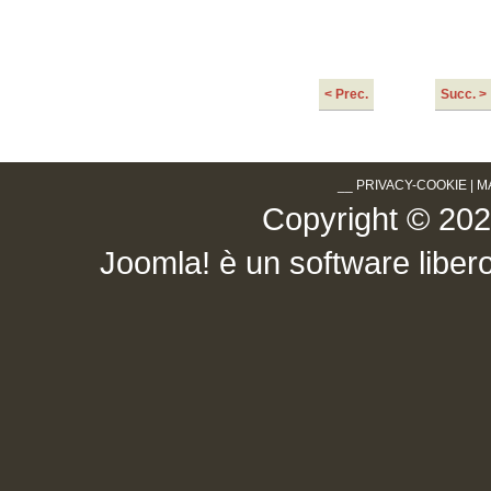
< Prec.
Succ. >
__
PRIVACY-COOKIE
|
M
Copyright © 2026 .
Joomla!
è un software libero