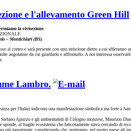
ezione e l'allevamento Green Hill
ermiamo la vivisezione
AZIONALE
pio – Montichiari (BS)
al corteo e sarà presente con uno striscione dietro a cui sfileranno una
olte angolature da cui guardarlo e affrontarlo. A noi interessa osservarlo
a.
Fiume Lambro.
eanza per l'Italia) indicono una manifestazione simbolica ma forte a San
ia, Stefano Apuzzo e gli ambientalisti di Cologno monzese, Maurizio Dia
e sponde, al fragile ecosistema che faticosamente stava cercando di recu
cora più inquietante, considerando che, purtroppo, nel nostro paese gli i