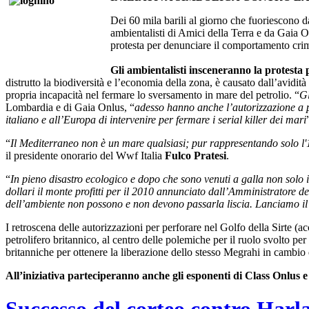
Dei 60 mila barili al giorno che fuoriescono d
ambientalisti di Amici della Terra e da Gaia 
protesta per denunciare il comportamento crim
Gli ambientalisti insceneranno la protesta 
distrutto la biodiversità e l’economia della zona, è causato dall’avidità
propria incapacità nel fermare lo sversamento in mare del petrolio. “
Gl
Lombardia e di Gaia Onlus, “
adesso hanno anche l’autorizzazione a pe
italiano e all’Europa di intervenire per fermare i serial killer dei mari
“
Il Mediterraneo non è un mare qualsiasi; pur rappresentando solo l'1
il presidente onorario del Wwf Italia
Fulco Pratesi
.
“
In pieno disastro ecologico e dopo che sono venuti a galla non solo i
dollari il monte profitti per il 2010 annunciato dall’Amministratore d
dell’ambiente non possono e non devono passarla liscia. Lanciamo il bo
I retroscena delle autorizzazioni per perforare nel Golfo della Sirte (
petrolifero britannico, al centro delle polemiche per il ruolo svolto pe
britanniche per ottenere la liberazione dello stesso Megrahi in cambio d
All’iniziativa parteciperanno anche gli esponenti di Class Onlus e 