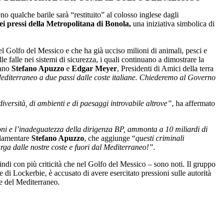
o qualche barile sarà “restituito” al colosso inglese dagli
nei pressi della Metropolitana di Bonola,
una iniziativa simbolica di
el Golfo del Messico e che ha già ucciso milioni di animali, pesci e
le falle nei sistemi di sicurezza, i quali continuano a dimostrare la
mano
Stefano Apuzzo
e
Edgar Meyer
, Presidenti di Amici della terra
 Mediterraneo a due passi dalle coste italiane. Chiederemo al Governo
versità, di ambienti e di paesaggi introvabile altrove”
, ha affermato
ioni e l’inadeguatezza della dirigenza BP, ammonta a 10 miliardi di
rlamentare
Stefano Apuzzo
, che aggiunge “
questi criminali
rga dalle nostre coste e fuori dal Mediterraneo!”.
indi con più criticità che nel Golfo del Messico – sono noti. Il gruppo
e di Lockerbie, è accusato di avere esercitato pressioni sulle autorità
re del Mediterraneo.