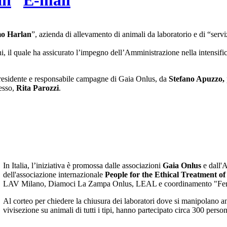
an
o Harlan
”, azienda di allevamento di animali da laboratorio e di “serv
ni, il quale ha assicurato l’impegno dell’Amministrazione nella intensifi
presidente e responsabile campagne di Gaia Onlus, da
Stefano Apuzzo,
resso,
Rita Parozzi
.
In Italia, l’iniziativa è promossa dalle associazioni
Gaia Onlus
e dall'
dell'associazione internazionale
People for the Ethical Treatment o
LAV Milano, Diamoci La Zampa Onlus, LEAL e coordinamento "Fer
Al corteo per chiedere la chiusura dei laboratori dove si manipolano a
vivisezione su animali di tutti i tipi, hanno partecipato circa 300 pers