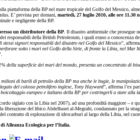
alla piattaforma della BP nel mare tropicale del Golfo del Messico, almen
Onlus. E’ prevista per domani,
martedi, 27 luglio 2010, alle ore 11.30 
inale e negligente della BP.
presso un distributore della BP
. Il disastro ambientale che prosegue n
 dei responsabili della British Petroleoum, i quali erano a conoscenza del
i stessi signori responsabili del disastro nel Golfo del Messico
”, affer
rforare sotto i mari nel Golfo della Sirte, di fronte la Libia, nel Mar
”.
% della superficie dei mari del mondo, presenta un concentrato di biodi
 milioni di barili di petrolio della BP ma anche le bugie, le manipolaz
elegato del colosso petrolifero inglese, Tony Hayward
”, afferma l’ex pa
icottaggio europeo e italiano della BP per costringerli a stare alla la
accordo siglato con la Libia nel 2007), ad una profondità maggiore – e qu
r la liberazione del libico Abdelbaset al-Megrahi, condannato per la strag
el contratto di esplorazione di idrocarburi al largo della Libia, nel cuo
di Alleanza Ecologica per l’Italia.