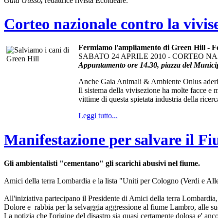
Gaia Gusso
,
redattrice rivista Ecoideare.
Corteo nazionale contro la vivis
Fermiamo l'ampliamento di Green Hill - F
SABATO 24 APRILE 2010 - CORTEO N
Appuntamento ore 14.30, piazza del Munici
Anche Gaia Animali & Ambiente Onlus aderisce 
Il sistema della vivisezione ha molte facce e m
vittime di questa spietata industria della ricerc
Leggi tutto...
Manifestazione per salvare il 
Gli ambientalisti "cementano" gli scarichi abusivi nel fiume.
Amici della terra Lombardia e la lista "Uniti per Cologno (Verdi e All
All'iniziativa partecipano il Presidente di Amici della terra Lombard
Dolore e rabbia per la selvaggia aggressione al fiume Lambro, alle su
La notizia che l'origine del disastro sia quasi certamente dolosa e' an