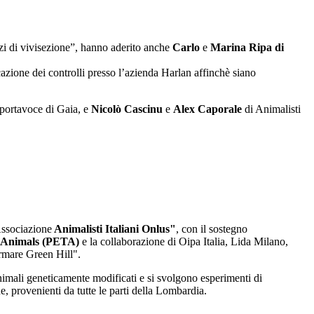
izi di vivisezione”, hanno aderito anche
Carlo
e
Marina Ripa di
cazione dei controlli presso l’azienda Harlan affinchè siano
portavoce di Gaia, e
Nicolò Cascinu
e
Alex Caporale
di Animalisti
Associazione
Animalisti Italiani Onlus"
, con il sostegno
f Animals (PETA)
e la collaborazione di Oipa Italia, Lida Milano,
mare Green Hill".
nimali geneticamente modificati e si svolgono esperimenti di
one, provenienti da tutte le parti della Lombardia.