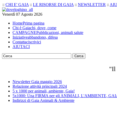
::
CHI E' GAIA
::
LE RISORSE DI GAIA
::
NEWSLETTER
::
AI
Venerdì 07 Agosto 2026
Home
Prima pagina
Chi è Gaia
chi, dove, come
CAMPAGNE
Pubblicazioni, animali salute
Iniziative
abbandono, difesa
Contattaci
scrivici
AIUTACI
Cerca
"Il
Newsletter Gaia maggio 2026
Relazione attività principali 2024
5 x 1000 per animali, ambiente, Gaia!
5x1000: Una FIRMA per gli ANIMALI, L'AMBIENTE, GAI
Indirizzi di Gaia Animali & Ambiente