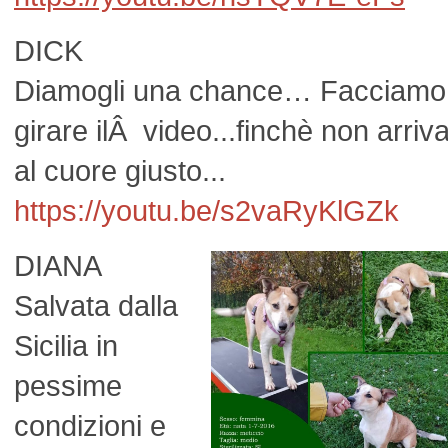
DICK
Diamogli una chance… Facciamo
girare ilÂ video...finchè non arriv
al cuore giusto...
https://youtu.be/s2vaRyKlGZk
DIANA
Salvata dalla
Sicilia in
pessime
condizioni e