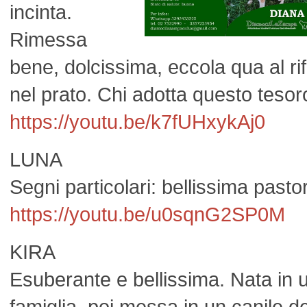
incinta.
Rimessa
bene, dolcissima, eccola qua al rif
nel prato. Chi adotta questo tesor
https://youtu.be/k7fUHxykAj0
LUNA
Segni particolari: bellissima past
https://youtu.be/u0sqnG2SP0M
KIRA
Esuberante e bellissima. Nata in 
famiglia, poi messa in un canile de