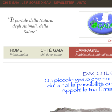
::
CHI E' GAIA
::
LE RISORSE DI GAIA
::
NEWSLETTER
::
AIUTO
"I
l portale della Natura,
degli Animali, della
Salute"
Lu
HOME
CHI È GAIA
CAMPAGNE
Prima pagina
chi, dove, come
Pubblicazioni, animali salu