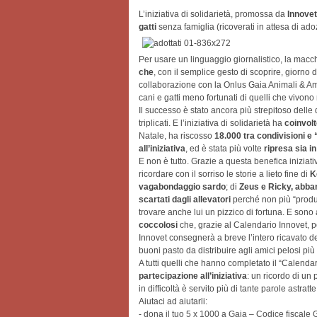
L’iniziativa di solidarietà, promossa da
Innovet
gatti
senza famiglia (ricoverati in attesa di a
Per usare un linguaggio giornalistico, la macc
che
, con il semplice gesto di scoprire, giorno 
collaborazione con la Onlus Gaia Animali & 
cani e gatti meno fortunati di quelli che vivono 
Il successo è stato ancora più strepitoso delle
triplicati. E l’iniziativa di solidarietà ha
coinvolt
Natale, ha riscosso
18.000 tra condivisioni e
all’iniziativa
, ed è stata più volte
ripresa sia i
E non è tutto. Grazie a questa benefica inizia
ricordare con il sorriso le storie a lieto fine di
K
vagabondaggio sardo
; di
Zeus e Ricky, abban
scartati dagli allevatori
perché non più “produt
trovare anche lui un pizzico di fortuna. E sono 
coccolosi
che, grazie al Calendario Innovet, po
Innovet consegnerà a breve l’intero ricavato de
buoni pasto da distribuire agli amici pelosi più
A tutti quelli che hanno completato il “Calenda
partecipazione all’iniziativa
: un ricordo di un 
in difficoltà è servito più di tante parole astra
Aiutaci ad aiutarli:
- dona il tuo 5 x 1000 a Gaia – Codice fiscal