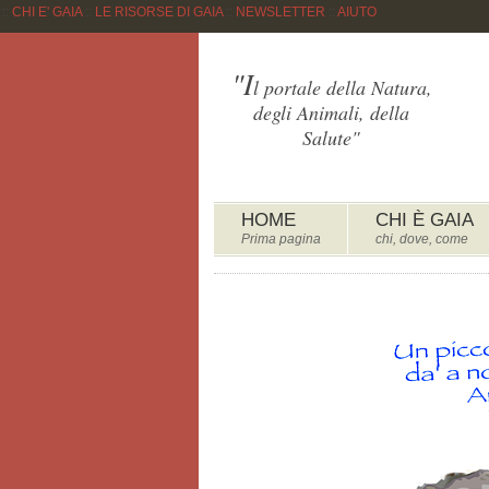
::
CHI E' GAIA
::
LE RISORSE DI GAIA
::
NEWSLETTER
::
AIUTO
"I
l portale della Natura,
degli Animali, della
Salute"
HOME
CHI È GAIA
Prima pagina
chi, dove, come