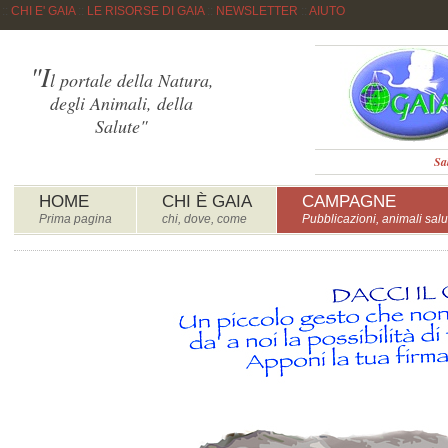
::
CHI E' GAIA
::
LE RISORSE DI GAIA
::
NEWSLETTER
::
AIUTO
"I
l portale della Natura,
degli Animali, della
Salute"
Sa
HOME
CHI È GAIA
CAMPAGNE
Prima pagina
chi, dove, come
Pubblicazioni, animali salu