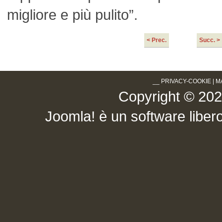
migliore e più pulito”.
< Prec.
Succ. >
__
PRIVACY-COOKIE
|
M
Copyright © 2026 .
Joomla!
è un software libero