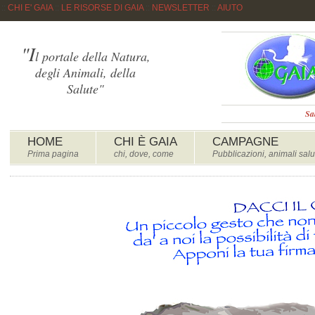
::
CHI E' GAIA
::
LE RISORSE DI GAIA
::
NEWSLETTER
::
AIUTO
"I
l portale della Natura,
degli Animali, della
Salute"
Sa
HOME
CHI È GAIA
CAMPAGNE
Prima pagina
chi, dove, come
Pubblicazioni, animali salu