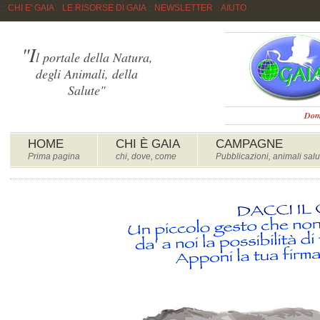
::
CHI E' GAIA
::
LE RISORSE DI GAIA
::
NEWSLETTER
::
AIUTO
"I
l portale della Natura,
degli Animali, della
Salute"
Dome
HOME
CHI È GAIA
CAMPAGNE
Prima pagina
chi, dove, come
Pubblicazioni, animali salu