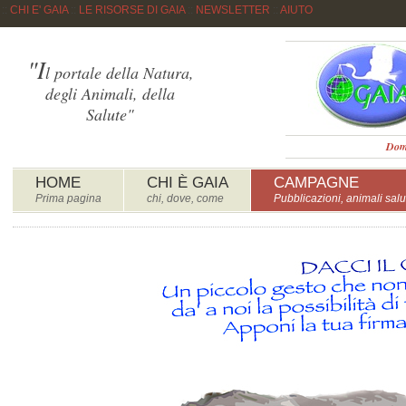
::
CHI E' GAIA
::
LE RISORSE DI GAIA
::
NEWSLETTER
::
AIUTO
"I
l portale della Natura,
degli Animali, della
Salute"
Dome
HOME
CHI È GAIA
CAMPAGNE
Prima pagina
chi, dove, come
Pubblicazioni, animali salu