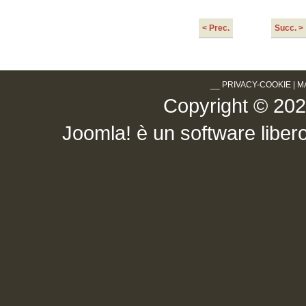
< Prec.
Succ. >
__
PRIVACY-COOKIE
|
M
Copyright © 2026 .
Joomla!
è un software libero