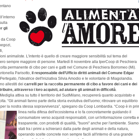
entano
ll’interno
sulla
r gli
a da Coop
negozi,
i,
oni animaliste. L'intento è quello di creare maggiore sensibilità sul tema del
ero sempre maggiore di persone. Martedì 8 novembre alla IperCoop di Peschiera
colta permanente di cibo per cani e gatti nel Comune di Peschiera Borromeo (Mi).
ntonella Parisotto,
il responsabile dell’Ufficio diritti animali del Comune Edgar
ertegato, l'ideatrice dell'iniziativa Silvia Amodio e le volontarie di Miagolandia.
o allestiti dei
carrelli per la raccolta permanente di cibo a favore dei cani e dei
ribuire, attraverso i loro acquisti, ad aiutare gli animali in difficoltà
.
diglia attiva su tutto il territorio del SudMilano, recupererà quanto acquistato e
olta. “Gli animali fanno parte della storia evolutiva dell'uomo; ritrovare un equilibrio
, per la nostra stessa sopravvivenza”, spiegano
da Coop Lombardia. “Coop è in pri
linea nella difesa dell'ecosistema e lo fa concretamente guidando il
consumatore verso acquisti responsabili, con un'informazione corretta e
trasparente, con prodotti di qualità, "buoni" anche per l'ambiente. Siamo
stati tra i primi a schierarci dalla parte degli animali e della natura,
operando scelte concrete non sempre facili all'interno di una grande