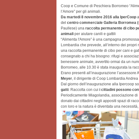
Coop e Comune di Peschiera Borromeo “Alim
l’Amore” per gli animali.
Da martedi 8 novembre 2016 alla IperCoop
a
del
centro commerciale Galleria Borromea (
Paullese) una
raccolta permanente di cibo pe
animali
per aiutare canili e gattili
“Alimenta l'Amore” è una campagna promoss
Lombardia che prevede, all’interno dei propri 
una raccolta permanente di cibo per cani e gatt
consegnato a chi ha bisogno: rifugi e associazi
benessere animale, avvertito ormai da un num
Borromeo, alle 10.30 è stata inaugurata la rac
Erano presenti all’inaugurazione l’assessore A
Meyer
, il dirigente di Coop Lombardia Andrea P
Dal giorno dell’inaugurazione alla Ipercoop son
gatti
. Raccolta con cui
i cittadini possono cont
Periodicamente Miagolandia, associazione di Me
donato dai cittadini negli appositi spazi di racc
con loro e la natura è diventata una necessità