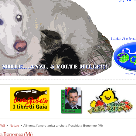
EWS
Notizie
Alimenta l'amore arriva anche a Peschiera Borromeo (Mi)
era Borromeo (Mi)