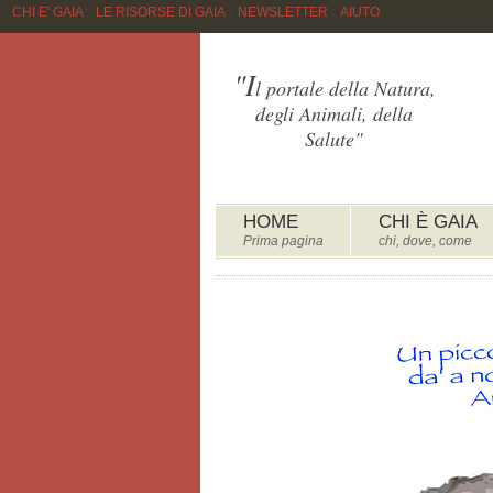
::
CHI E' GAIA
::
LE RISORSE DI GAIA
::
NEWSLETTER
::
AIUTO
"I
l portale della Natura,
degli Animali, della
Salute"
HOME
CHI È GAIA
Prima pagina
chi, dove, come