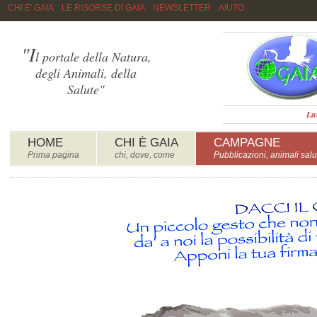
::
CHI E' GAIA
::
LE RISORSE DI GAIA
::
NEWSLETTER
::
AIUTO
"I
l portale della Natura,
degli Animali, della
Salute"
Lu
HOME
CHI È GAIA
CAMPAGNE
Prima pagina
chi, dove, come
Pubblicazioni, animali salu