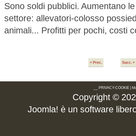
Sono soldi pubblici. Aumentano le
settore: allevatori-colosso possied
animali... Profitti per pochi, costi co
< Prec.
Succ. >
__
PRIVACY-COOKIE
|
M
Copyright © 2026 .
Joomla!
è un software libero