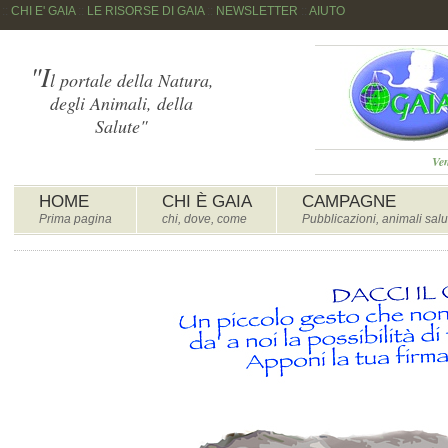
::
CHI E' GAIA
::
LE RISORSE DI GAIA
::
NEWSLETTER
::
AIUTO
"I
l portale della Natura,
degli Animali, della
Salute"
Ven
HOME
CHI È GAIA
CAMPAGNE
Prima pagina
chi, dove, come
Pubblicazioni, animali salu