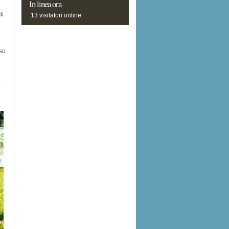
In
linea ora
di
13 visitatori online
so
.