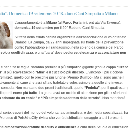
atia”. Domenica 19 settembre: 20° Raduno Cani Simpatia a Milano
L’appuntamento è
a Milano
(al
Parco Forlanini
, entrata Via Taverna),
domenica 19 settembre
per il 20° Raduno Cani Simpatia.
Si tratta della sfilata canina organizzata dall’associazione di volontariato
Diamoci La Zampa, da 22 anni impegnata sul fronte della prevenzione
contro l’abbandono e il randagismo, nella splendida cornice del Parco
solo a quelli di razza
, è una “gara” dove
pedigree, eleganza e acconciature non
tti e per tutte le taglie: saranno premiati il più simpatico gigante (con la coppa
“Grand
i”
, il più scavezzacollo
“Mini”
e il
cucciolo più discolo
. E vincono il più ciccione
o
Smilzo
), quello con le orecchie più lunghe (Premio
Dumbo
). Ma ci sono anche il
ttivamente al cane che avrà sfilato trafelato e velocissimo e a quello che invece,
e comoda. Non mancano due premi tradizionali: quello
“Fedeltà”
, per il quattroza
lo per il
nome più buffo
. La giuria avrà un occhio di attenzione per gli ex sfortunati
 adottato da un canile”
e
“Più simpatico adottato dalla strada”.
Non mancherà,
l serio, esperti del mondo del volontariato animalista, e dei media specializzati: tra
resco di Pets&theCity, rivista che verrà distribuita in omaggio a tutti i presenti.
che
dimostrazioni gratuite di agility e obbedienza
a cura della Scuola di educazio