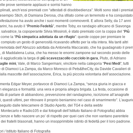
lle prove semiserie applausi e sorrisi hanno
linati, anch’essi premiati con “attestati di disobbedienza”. Molti sono stati i premiat
 ad esempio Stich, di Damiana Derosa, cha sfilato come un terremoto e ha conquistato 
manifestazione ha avuto anche i suoi momenti commoventi. E allora Selly, da 17 anni
ni, ha avuto il “
Premio Fedeltà
”, mentre Toby, ex randagio africano di Siavonga
salvatrice, la copoperante Silvia Missiroli, è stato premiato con la coppa del “
Più
 come la “
Più simpatica adottata da un rifugio
”: queste coppe per premiare le
compiuto un gesto di generosità ricavando affetto per la vita intera. Ma tanti altri
rremotata dell’Abruzzo adottata da Antonella Maccarato, che ha guadagnato il pre
o, di Maddalena Luisa, che ha messo le enormi zampone sul secondo posto delle
 è aggiudicata la targa di
più scavezzacollo cucciolo in gara
, Pluto, di Adriano
taglie mini
, Vale, di Marco Sangermani, vincitore nella categoria “
Pesi Medi
”; tutti
te di Diamoci La Zampa, da Marco Moresco di Pets&theCity, da Davide Cavalieri di
lla mascotte dell’associazione, Erica, la più piccola volontaria dell’associazione.
, commenta Edgar Meyer, portavoce di Diamoci La Zampa, “senza giuria in giacca e
on eleganza e formalità: una vera e propria allegra brigata. La festa, occasione di
ità di parlare di abbandono, prevenzione del randagismo, iscrizione all’anagrafe
, questi ultimi, per ritrovare il proprio beniamino nel caso di smarrimento”. L’auguri
(seguito dalle telecamere di Studio Aperto, del TG4 e della webtv
ontecarlo e Radio105 e dai fotografi dell’Istituto Italiano di Fotografia) abbia
oscienze e fatto nascere un po’ di rispetto per quei cani che non vantano parentele
ei fratelli blasonati, hanno un insopprimibile istinto di fedeltà per il loro padrone.
 / Istituto Italiano di Fotografia