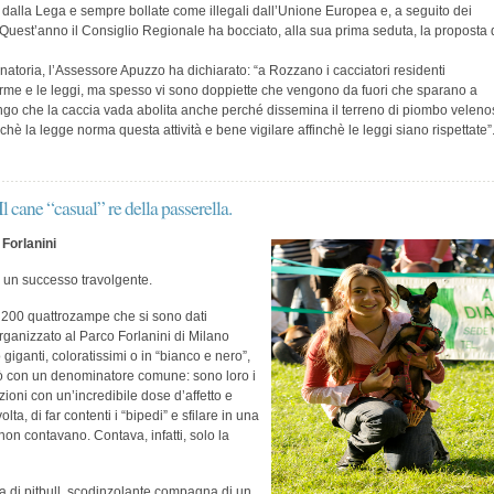
e dalla Lega e sempre bollate come illegali dall’Unione Europea e, a seguito dei
. Quest’anno il Consiglio Regionale ha bocciato, alla sua prima seduta, la proposta 
enatoria, l’Assessore Apuzzo ha dichiarato: “a Rozzano i cacciatori residenti
rme e le leggi, ma spesso vi sono doppiette che vengono da fuori che sparano a
engo che la caccia vada abolita anche perché dissemina il terreno di piombo veleno
hè la legge norma questa attività e bene vigilare affinchè le leggi siano rispettate”
Il cane “casual” re della passerella.
 Forlanini
n un successo travolgente.
e 200 quattrozampe che si sono dati
ganizzato al Parco Forlanini di Milano
iganti, coloratissimi o in “bianco e nero”,
 però con un denominatore comune: sono loro i
ioni con un’incredibile dose d’affetto e
ta, di far contenti i “bipedi” e sfilare in una
n contavano. Contava, infatti, solo la
a di pitbull, scodinzolante compagna di un