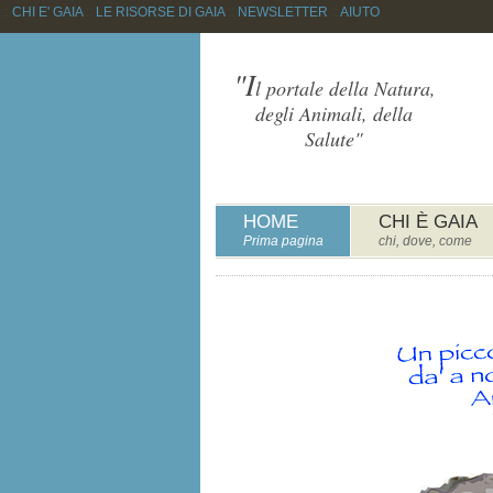
::
CHI E' GAIA
::
LE RISORSE DI GAIA
::
NEWSLETTER
::
AIUTO
"I
l portale della Natura,
degli Animali, della
Salute"
HOME
CHI È GAIA
Prima pagina
chi, dove, come