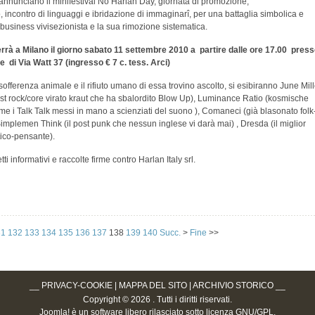
i, annunciano il minifestival No Harlan Day, giornata di promozione,
 incontro di linguaggi e ibridazione di immaginarî, per una battaglia simbolica e
l business vivisezionista e la sua rimozione sistematica.
 terrà a Milano il giorno sabato 11 settembre 2010 a partire dalle ore 17.00 pres
tte di Via Watt 37 (ingresso
€ 7 c. tess. Arci)
sofferenza animale e il rifiuto umano di essa trovino ascolto, si esibiranno June Mill
ost rock/core virato kraut che ha sbalordito Blow Up), Luminance Ratio (kosmische
come i Talk Talk messi in mano a scienziati del suono ), Comaneci (già blasonato folk
 Simplemen Think (il post punk che nessun inglese vi darà mai) , Dresda (il miglior
etico-pensante).
i informativi e raccolte firme contro Harlan Italy srl.
31
132
133
134
135
136
137
138
139
140
Succ.
>
Fine
>>
__
PRIVACY-COOKIE
|
MAPPA DEL SITO
|
ARCHIVIO STORICO
__
Copyright © 2026 . Tutti i diritti riservati.
Joomla!
è un software libero rilasciato sotto
licenza GNU/GPL
.