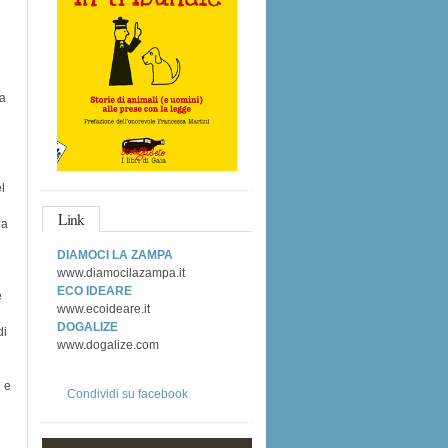
i
ta
l
Link
da
DIAMOCI LA ZAMPA
www.diamocilazampa.it
ECO IDEARE
e
www.ecoideare.it
DOGALIZE
di
www.dogalize.com
i e
Condividi su facebook