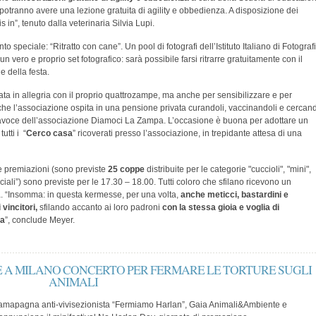
i potranno avere una lezione gratuita di agility e obbedienza. A disposizione dei
s in”, tenuto dalla veterinaria Silvia Lupi.
 speciale: “Ritratto con cane”. Un pool di fotografi dell’Istituto Italiano di Fotograf
 un vero e proprio set fotografico: sarà possibile farsi ritrarre gratuitamente con il
e della festa.
ata in allegria con il proprio quattrozampe, ma anche per sensibilizzare e per
he l’associazione ospita in una pensione privata curandoli, vaccinandoli e cercan
tavoce dell’associazione Diamoci La Zampa. L’occasione è buona per adottare un
utti i “
Cerco casa
” ricoverati presso l’associazione, in trepidante attesa di una
 premiazioni (sono previste
25 coppe
distribuite per le categorie "cuccioli", "mini",
peciali”) sono previste per le 17.30 – 18.00. Tutti coloro che sfilano ricevono un
ta. “Insomma: in questa kermesse, per una volta,
anche meticci, bastardini e
 vincitori,
sfilando accanto ai loro padroni
con la stessa gioia e voglia di
za
”, conclude Meyer.
RE A MILANO CONCERTO PER FERMARE LE TORTURE SUGLI
ANIMALI
 camapagna anti-vivisezionista “Fermiamo Harlan”, Gaia Animali&Ambiente e