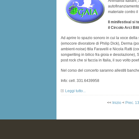
Animalisti Italian
autofinanziamento,
materiale contro i
Il minifestival si
il Circolo Arci Bi
Ad aprire lo spazio sonoro in cui la voce della 
(emocore divoratore di Philip Dick), Derma (p
ambient-noise) ttila Faravelli e Nicola Ratti (
songwriting in bilico fra gioia e desolazione),
post rock che si faccia in Italia, il suo volto po
Nel corso del concerto saranno allestiti banchett
Info: cell. 331.6439958
Leggi tutto...
<<
Inizio
<
Prec.
1