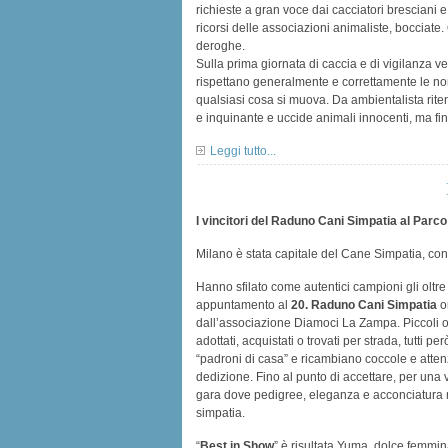
richieste a gran voce dai cacciatori bresciani 
ricorsi delle associazioni animaliste, bocciate
deroghe.
Sulla prima giornata di caccia e di vigilanza v
rispettano generalmente e correttamente le no
qualsiasi cosa si muova. Da ambientalista rit
e inquinante e uccide animali innocenti, ma finc
Leggi tutto...
I vincitori del Raduno Cani Simpatia al Parco
Milano è stata capitale del Cane Simpatia, co
Hanno sfilato come autentici campioni gli oltr
appuntamento al
20. Raduno Cani Simpatia
or
dall’associazione Diamoci La Zampa. Piccoli o g
adottati, acquistati o trovati per strada, tutti
“padroni di casa” e ricambiano coccole e attenz
dedizione. Fino al punto di accettare, per una vol
gara dove pedigree, eleganza e acconciatura no
simpatia.
“
Best in Show
” è risultata Yuma, dolce femmin