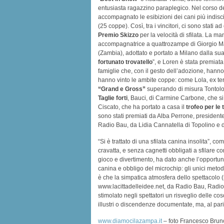
entusiasta ragazzino paraplegico. Nel corso de
accompagnato le esibizioni dei cani più indiscip
(25 coppe). Così, tra i vincitori, ci sono stati
Premio Skizzo
per la velocità di sfilata. La 
accompagnatrice a quattrozampe di Giorgio Mari
(Zambia), adottato e portato a Milano dalla sua 
fortunato trovatello
”, e Loren è stata premiata
famiglie che, con il gesto dell’adozione, hanno 
hanno vinto le ambite coppe: come Lola, ex te
“Grand e Gross”
superando di misura Tontol
Taglie forti
, Bauci, di Carmine Carbone, che si
Ciscato, che ha portato a casa il
trofeo per le 
sono stati premiati da Alba Perrone, presiden
Radio Bau, da Lidia Cannatella di Topolino e da
“Si è trattato di una sfilata canina insolita”
cravatta, e senza cagnetti obbligati a sfilare c
gioco e divertimento, ha dato anche l’opportun
canina e obbligo del microchip: gli unici metodi
è che la simpatica atmosfera dello spettacolo 
www.lacittadelleidee.net, da Radio Bau, Radio M
stimolato negli spettatori un risveglio delle c
illustri o discendenze documentate, ma, al pari d
www.diamocilazampa.it
– foto Francesco Brunori