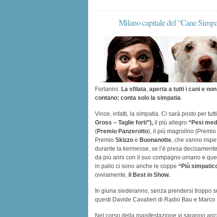
Milano capitale del “Cane Simp
Forlanini.
La sfilata
,
aperta a tutti i cani
e non 
contano: conta solo la simpatia
.
Vince, infatti, la simpatia. Ci sarà posto per tu
Gross – Taglie forti”),
il più allegro
“Pesi med
(
Premio Panzerotto
), il più magrolino (Premi
Premio
Skizzo
e
Buonanotte
, che vanno rispe
durante la kermesse, se l’è presa decisament
da più anni con il suo compagno umano e quel
in palio ci sono anche le coppe
“Più simpatico
ovviamente,
il Best in Show.
In giuria siederanno, senza prendersi troppo su
questi Davide Cavalieri di Radio Bau e Marco Mo
Nel corso della manifestazione vi saranno an