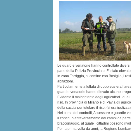
Le guardie venatorie hanno controllato diversi c
parte della Polizia Provinciale. E’ stato elevat
In zona Torriggio, al confine con Basiglio, i re
abitazioni.
Particolarmente affollata di doppiette era l’ar
guardie venatorie hanno rilevato alcune irrego
Evidente il malcontento degli agricoltori i qual
riso. In provincia di Milano e di Pavia gli agri
della caccia per tutelare il riso, (si era ipotizz
Nel corso dei controlli, Assessore e guardie ven
il continuo attraversamento dei campi da parte
bracconaggio, al quale i cittadini possono ri
Per la prima volta da anni, la Regione Lombar