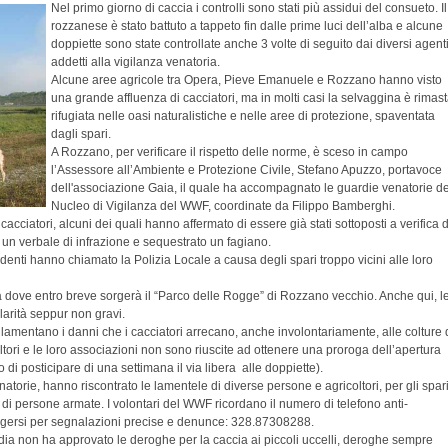
Nel primo giorno di caccia i controlli sono stati più assidui del consueto. Il
rozzanese è stato battuto a tappeto fin dalle prime luci dell’alba e alcune
doppiette sono state controllate anche 3 volte di seguito dai diversi agent
addetti alla vigilanza venatoria.
Alcune aree agricole tra Opera, Pieve Emanuele e Rozzano hanno visto
una grande affluenza di cacciatori, ma in molti casi la selvaggina è rimas
rifugiata nelle oasi naturalistiche e nelle aree di protezione, spaventata
dagli spari.
A Rozzano, per verificare il rispetto delle norme, è sceso in campo
l’Assessore all’Ambiente e Protezione Civile, Stefano Apuzzo, portavoce
dell'associazione Gaia, il quale ha accompagnato le guardie venatorie de
Nucleo di Vigilanza del WWF, coordinate da Filippo Bamberghi.
acciatori, alcuni dei quali hanno affermato di essere già stati sottoposti a verifica 
o un verbale di infrazione e sequestrato un fagiano.
sidenti hanno chiamato la Polizia Locale a causa degli spari troppo vicini alle loro
ea dove entro breve sorgerà il “Parco delle Rogge” di Rozzano vecchio. Anche qui, l
larità seppur non gravi.
i lamentano i danni che i cacciatori arrecano, anche involontariamente, alle colture 
coltori e le loro associazioni non sono riuscite ad ottenere una proroga dell’apertura
ato di posticipare di una settimana il via libera alle doppiette).
atorie, hanno riscontrato le lamentele di diverse persone e agricoltori, per gli spar
 di persone armate. I volontari del WWF ricordano il numero di telefono anti-
volgersi per segnalazioni precise e denunce: 328.87308288.
dia non ha approvato le deroghe per la caccia ai piccoli uccelli, deroghe sempre