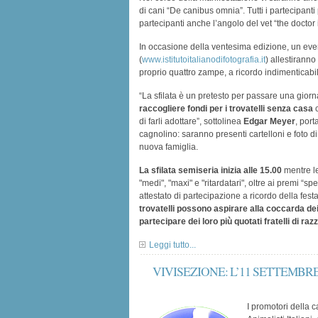
di cani “De canibus omnia”. Tutti i partecipant
partecipanti anche l’angolo del vet “the doctor i
In occasione della ventesima edizione, un evento
(
www.istitutoitalianodifotografia.it
) allestiranno
proprio quattro zampe, a ricordo indimenticabil
“La sfilata è un pretesto per passare una giorn
raccogliere fondi per i trovatelli senza casa
c
di farli adottare”, sottolinea
Edgar Meyer
, por
cagnolino: saranno presenti cartelloni e foto di t
nuova famiglia.
La sfilata semiseria inizia alle 15.00
mentre le
"medi", "maxi" e "ritardatari", oltre ai premi “s
attestato di partecipazione a ricordo della fes
trovatelli possono aspirare alla coccarda dei
partecipare dei loro più quotati fratelli di raz
Leggi tutto...
VIVISEZIONE: L’11 SETTEMB
I promotori della