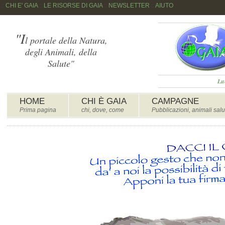
::
CHI E' GAIA
::
LE RISORSE DI GAIA
::
NEWSLETTER
::
AIUTO
"I
l portale della Natura,
degli Animali, della
Salute"
Lu
HOME
CHI È GAIA
CAMPAGNE
Prima pagina
chi, dove, come
Pubblicazioni, animali salu