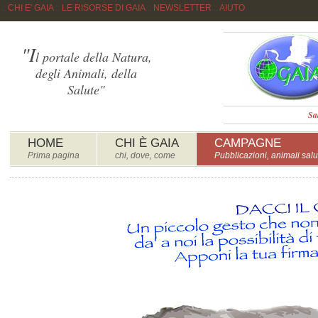
::
CHI E' GAIA
::
LE RISORSE DI GAIA
::
NEWSLETTER
::
AIUTO
"I
l portale della Natura,
degli Animali, della
Salute"
Sa
HOME
CHI È GAIA
CAMPAGNE
Prima pagina
chi, dove, come
Pubblicazioni, animali salu