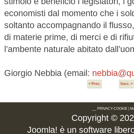
stimolo e beneficio i legislatori, i
economisti dal momento che i sol
soltanto accompagnando il flusso,
di materie prime, di merci e di rifiu
l’ambente naturale abitato dall’uo
Giorgio Nebbia (email:
nebbia@qui
< Prec.
Succ. >
__
PRIVACY-COOKIE
|
M
Copyright © 2026 .
Joomla!
è un software libero