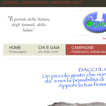
::
CHI E' GAIA
::
LE RISORSE DI GAIA
::
NEWSLETTER
::
AIUTO
"I
l portale della Natura,
degli Animali, della
Salute"
Sa
HOME
CHI È GAIA
CAMPAGNE
Prima pagina
chi, dove, come
Pubblicazioni, animali salu