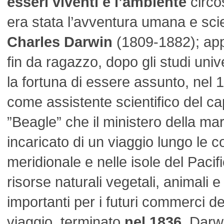
esseri viventi e l’ambiente
circo
era stata l’avventura umana e scien
Charles Darwin
(1809-1882); app
fin da ragazzo, dopo gli studi univ
la fortuna di essere assunto, nel 
come assistente scientifico del ca
”Beagle” che il ministero della ma
incaricato di un viaggio lungo le c
meridionale e nelle isole del Paci
risorse naturali vegetali, animali e
importanti per i futuri commerci de
viaggio, terminato
nel 1836
, Darw