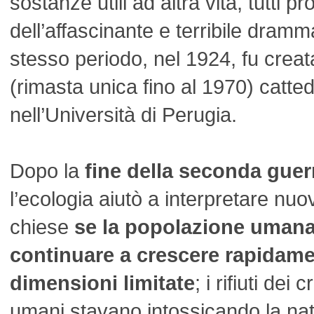
sostanze utili ad altra vita, tutti pr
dell’affascinante e terribile dramma
stesso periodo, nel 1924, fu crea
(rimasta unica fino al 1970) catted
nell’Università di Perugia.
Dopo la
fine della seconda gue
l’ecologia aiutò a interpretare nuov
chiese
se la popolazione umana
continuare a crescere rapidame
dimensioni limitate
; i rifiuti de
umani stavano intossicando la natu