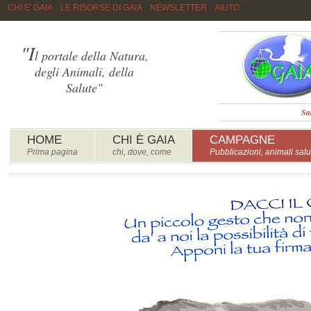
::
CHI E' GAIA
::
LE RISORSE DI GAIA
::
NEWSLETTER
::
AIUTO
"I
l portale della Natura,
degli Animali, della
Salute"
Sa
HOME
CHI È GAIA
CAMPAGNE
Prima pagina
chi, dove, come
Pubblicazioni, animali salu