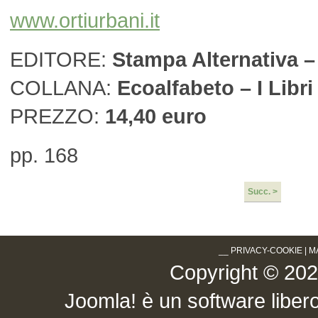
www.ortiurbani.it
EDITORE:
Stampa Alternativa –
COLLANA:
Ecoalfabeto – I Libri
PREZZO:
14,40
euro
pp. 168
Succ. >
__
PRIVACY-COOKIE
|
M
Copyright © 2026 .
Joomla!
è un software libero