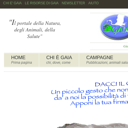
::
CHI E' GAIA
::
LE RISORSE DI GAIA
::
NEWSLETTER
::
AIUTO
"I
l portale della Natura,
degli Animali, della
Salute"
Gio
HOME
CHI È GAIA
CAMPAGNE
Prima pagina
chi, dove, come
Pubblicazioni, animali salu